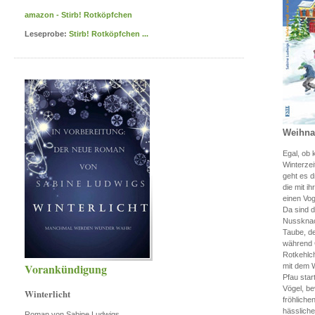
amazon - Stirb! Rotköpfchen
Leseprobe:
Stirb! Rotköpfchen ...
Weihna
Egal, ob 
Winterzei
geht es d
die mit ih
einen Vog
Da sind d
Nussknac
Taube, de
während G
Rotkehlc
Vorankündigung
mit dem W
Pfau star
Vögel, b
Winterlicht
fröhliche
hässliche
Roman von Sabine Ludwigs