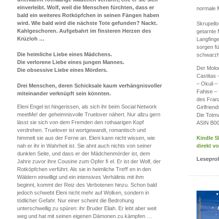
einverleibt. Wolf, weil die Menschen fürchten, dass er
normale 
bald ein weiteres Rotköpfchen in seinen Fängen haben
wird. Wie bald wird die nächste Tote gefunden? Nackt.
Skrupello
Kahlgeschoren. Aufgebahrt im finsteren Herzen des
getarnte 
Krüzloh …
Langfing
sorgen fü
Die heimliche Liebe eines Mädchens.
schwarzh
Die verlorene Liebe eines jungen Mannes.
Der Molo
Die obsessive Liebe eines Mörders.
Castitas
– Okuli –
Drei Menschen, deren Schicksale kaum verhängnisvoller
Fahise –
miteinander verknüpft sein könnten.
des Fran
Eleni Engel ist hingerissen, als sich ihr beim Social Network
Girlfrien
meetMe! der geheimnisvolle Truelover nähert. Nur allzu gern
Die Totm
lässt sie sich von dem Fremden den rothaarigen Kopf
ASIN B00
verdrehen. Truelover ist wortgewandt, romantisch und
himmelt sie aus der Ferne an. Eleni kann nicht wissen, wie
Kindle S
nah er ihr in Wahrheit ist. Sie ahnt auch nichts von seiner
direkt v
dunklen Seite, und dass er der Mädchenmörder ist, dem
Lesepro
Jahre zuvor ihre Cousine zum Opfer ﬁ el. Er ist der Wolf, der
Rotköpfchen verführt. Als sie in heimliche Treﬀ en in den
Wäldern einwilligt und ein intensives Verhältnis mit ihm
beginnt, kommt der Reiz des Verbotenen hinzu. Schon bald
jedoch schwebt Eleni nicht mehr auf Wolken, sondern in
tödlicher Gefahr. Nur einer scheint die Bedrohung
unterschwellig zu spüren: ihr Bruder Eliah. Er lebt aber weit
weg und hat mit seinen eigenen Dämonen zu kämpfen …