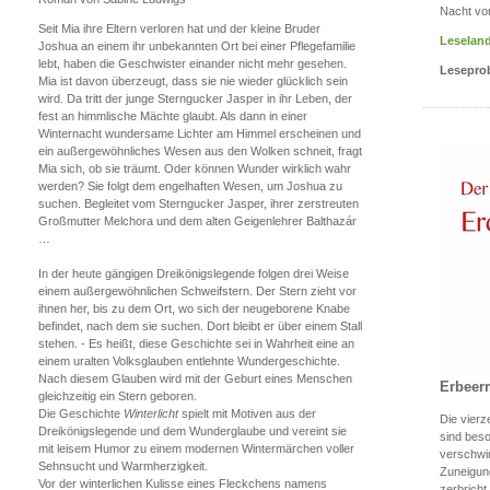
Nacht vo
Seit Mia ihre Eltern verloren hat und der kleine Bruder
Leseland
Joshua an einem ihr unbekannten Ort bei einer Pflegefamilie
lebt, haben die Geschwister einander nicht mehr gesehen.
Lesepro
Mia ist davon überzeugt, dass sie nie wieder glücklich sein
wird. Da tritt der junge Sterngucker Jasper in ihr Leben, der
fest an himmlische Mächte glaubt. Als dann in einer
Winternacht wundersame Lichter am Himmel erscheinen und
ein außergewöhnliches Wesen aus den Wolken schneit, fragt
Mia sich, ob sie träumt. Oder können Wunder wirklich wahr
werden? Sie folgt dem engelhaften Wesen, um Joshua zu
suchen. Begleitet vom Sterngucker Jasper, ihrer zerstreuten
Großmutter Melchora und dem alten Geigenlehrer Balthazár
…
In der heute gängigen Dreikönigslegende folgen drei Weise
einem außergewöhnlichen Schweifstern. Der Stern zieht vor
ihnen her, bis zu dem Ort, wo sich der neugeborene Knabe
befindet, nach dem sie suchen. Dort bleibt er über einem Stall
stehen. - Es heißt, diese Geschichte sei in Wahrheit eine an
einem uralten Volksglauben entlehnte Wundergeschichte.
Nach diesem Glauben wird mit der Geburt eines Menschen
Erbeer
gleichzeitig ein Stern geboren.
Die Geschichte
Winterlicht
spielt mit Motiven aus der
Die vierz
Dreikönigslegende und dem Wunderglaube und vereint sie
sind bes
mit leisem Humor zu einem modernen Wintermärchen voller
verschwin
Sehnsucht und Warmherzigkeit.
Zuneigung
Vor der winterlichen Kulisse eines Fleckchens namens
zerbricht