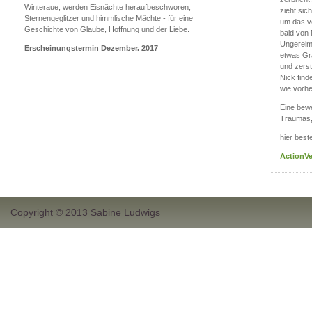
Winteraue, werden Eisnächte heraufbeschworen,
zieht sic
Sternengeglitzer und himmlische Mächte - für eine
um das v
Geschichte von Glaube, Hoffnung und der Liebe.
bald von
Ungereimt
Erscheinungstermin Dezember. 2017
etwas Gra
und zerst
Nick find
wie vorhe
Eine bew
Traumas, 
hier beste
ActionVe
Copyright © 2013 Sabine Ludwigs