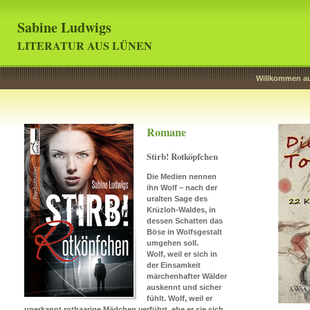
Sabine Ludwigs
LITERATUR AUS LÜNEN
Willkommen au
Romane
Stirb! Rotköpfchen
Die Medien nennen
ihn Wolf – nach der
uralten Sage des
Krüzloh-Waldes, in
dessen Schatten das
Böse in Wolfsgestalt
umgehen soll.
Wolf, weil er sich in
der Einsamkeit
märchenhafter Wälder
auskennt und sicher
fühlt. Wolf, weil er
unerkannt rothaarige Mädchen verführt, ehe er sie sich