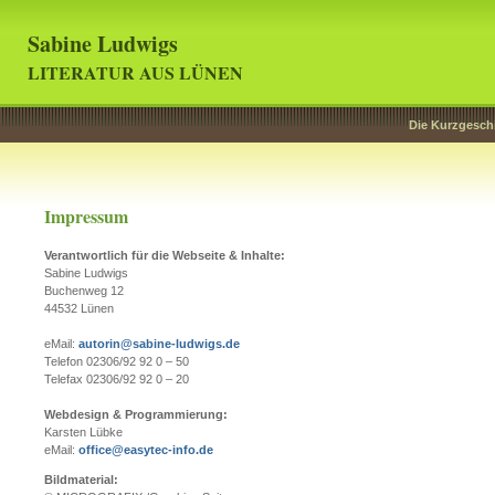
Sabine Ludwigs
LITERATUR AUS LÜNEN
Die Kurzgesch
Impressum
Verantwortlich für die Webseite & Inhalte
:
Sabine Ludwigs
Buchenweg 12
44532 Lünen
eMail:
autorin@sabine-ludwigs.de
Telefon 02306/92 92 0 – 50
Telefax 02306/92 92 0 – 20
Webdesign & Programmierung:
Karsten Lübke
eMail:
office@easytec-info.de
Bildmaterial: